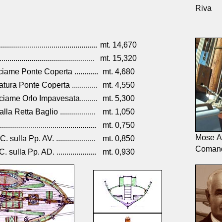
Riva
.........................................
mt. 14,670
........................................
mt. 15,320
me Ponte Coperta ............
mt. 4,680
a Ponte Coperta .............
mt. 4,550
ame Orlo Impavesata.........
mt. 5,300
 Retta Baglio ..................
mt. 1,050
.............................................
mt. 0,750
Mose A
la Pp. AV. ....................
mt. 0,850
Comand
la Pp. AD. ....................
mt. 0,930