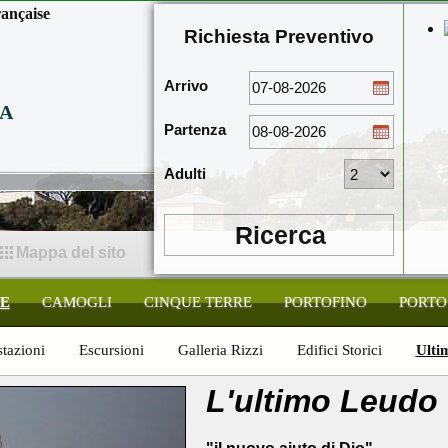
ançaise
Richiesta Preventivo
Arrivo
A
Partenza
Adulti
Ricerca
Mappa del sito
TE
CAMOGLI
CINQUE TERRE
PORTOFINO
PORTO
tazioni
Escursioni
Galleria Rizzi
Edifici Storici
Ulti
L'ultimo Leudo