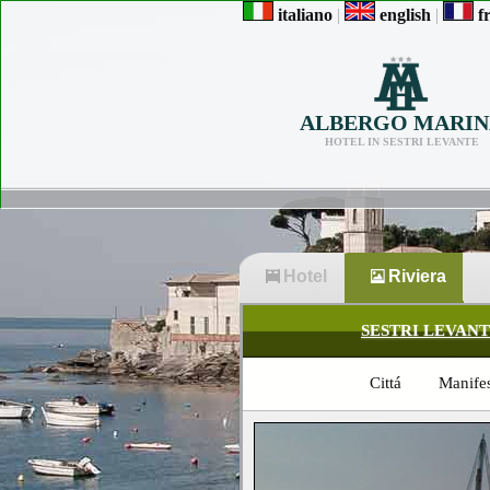
italiano
|
english
|
fr
ALBERGO MARIN
HOTEL IN SESTRI LEVANTE
Hotel
Riviera
SESTRI LEVAN
Cittá
Manifes