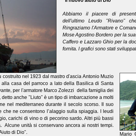
"il nuovo aiuto di Dio"
Abbiamo il piacere di present
dell'ultimo Leudo "Rivano" ch
Ringraziamo l'Armatore e Comand
Mose Agostino Bordero per la sua 
Caffero e Lazzaro Ghio per la do
fornita. I grafici sono stati svilupp
fu costruito nel 1923 dal mastro d'ascia Antonio Muzio
 alla casa del parroco a lato della Basilica di Santa
vante, per l'armatore Marco Zolezzi della famiglia dei
 detto anche "Liuto" è un tipo di imbarcazione a molti
ne nel mediterraneo durante il secolo scorso. Il suo
e che ne consentono l’alaggio sulla spiaggia. I leudi
io, carichi di vino o di pecorino sardo. Altri più bassi
. Alcune unità si conservano ancora ai nostri tempi.
Aiuto di Dio".
Mario 